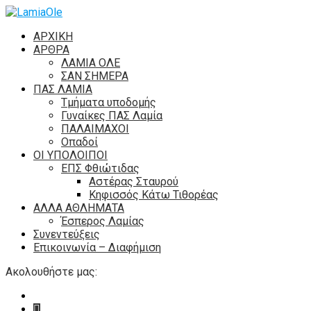
ΑΡΧΙΚΗ
ΑΡΘΡΑ
ΛΑΜΙΑ ΟΛΕ
ΣΑΝ ΣΗΜΕΡΑ
ΠΑΣ ΛΑΜΙΑ
Τμήματα υποδομής
Γυναίκες ΠΑΣ Λαμία
ΠΑΛΑΙΜΑΧΟΙ
Οπαδοί
ΟΙ ΥΠΟΛΟΙΠΟΙ
ΕΠΣ Φθιώτιδας
Αστέρας Σταυρού
Κηφισσός Κάτω Τιθορέας
ΑΛΛΑ ΑΘΛΗΜΑΤΑ
Έσπερος Λαμίας
Συνεντεύξεις
Επικοινωνία – Διαφήμιση
Ακολουθήστε μας: