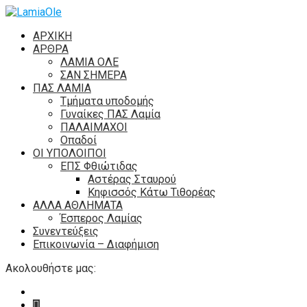
ΑΡΧΙΚΗ
ΑΡΘΡΑ
ΛΑΜΙΑ ΟΛΕ
ΣΑΝ ΣΗΜΕΡΑ
ΠΑΣ ΛΑΜΙΑ
Τμήματα υποδομής
Γυναίκες ΠΑΣ Λαμία
ΠΑΛΑΙΜΑΧΟΙ
Οπαδοί
ΟΙ ΥΠΟΛΟΙΠΟΙ
ΕΠΣ Φθιώτιδας
Αστέρας Σταυρού
Κηφισσός Κάτω Τιθορέας
ΑΛΛΑ ΑΘΛΗΜΑΤΑ
Έσπερος Λαμίας
Συνεντεύξεις
Επικοινωνία – Διαφήμιση
Ακολουθήστε μας: