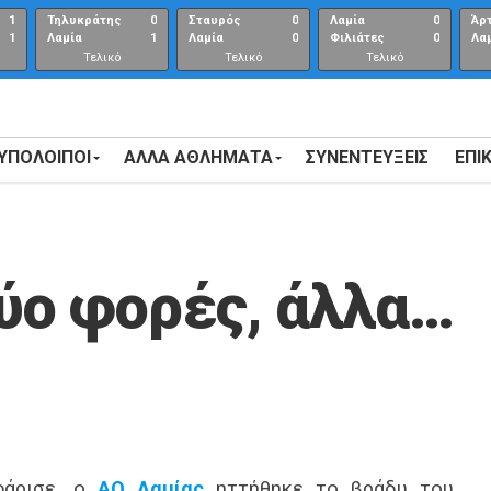
1
Τηλυκράτης
0
Σταυρός
0
Λαμία
0
Άρ
1
Λαμία
1
Λαμία
0
Φιλιάτες
0
Λα
Τελικό
Τελικό
Τελικό
αποτέλεσμα
αποτέλεσμα
Αποτέλεσμα
 ΥΠΟΛΟΙΠΟΙ
ΑΛΛΑ ΑΘΛΗΜΑΤΑ
ΣΥΝΕΝΤΕΎΞΕΙΣ
ΕΠΙ
ύο φορές, άλλα…
φάρισε, ο
ΑΟ Λαμίας
ηττήθηκε το βράδυ του