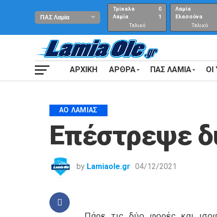
Τρίκαλα
0
Λαμία
Λαμία
1
Ελασσόνα
Τελικό
Τελικό
αποτέλεσμα
Αποτέλεσμα
ΑΡΧΙΚΗ
ΑΡΘΡΑ
ΠΑΣ ΛΑΜΙΑ
ΟΙ
ΑΟ ΛΑΜΊΑΣ
Επέστρεψε δ
by
Lamiaole.gr
04/12/2021
Πάρε τις δύο φορές και ισο