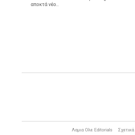
αποκτά νέο...
Λαμια Ολε Editorials
Σχετικά 