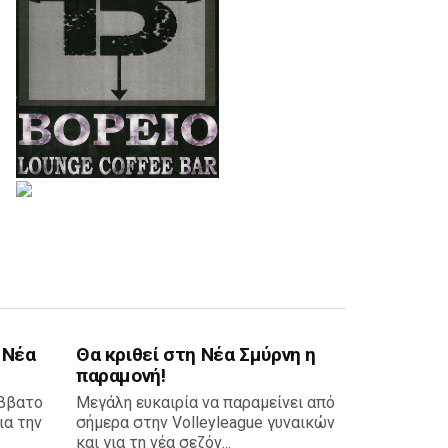
 Νέα
Θα κριθεί στη Νέα Σμύρνη η
παραμονή!
άββατο
Μεγάλη ευκαιρία να παραμείνει από
ια την
σήμερα στην Volleyleague γυναικών
και για τη νέα σεζόν...