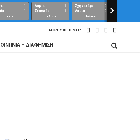
τα
1
Λαμία
1
Σχηματάρι
0
>
Λαμία
μία
1
Σταυρός
1
Λαμία
0
Ανθούπολη
Τελικό
Τελικό
Τελικό
Τελικό
αποτέλεσμα
αποτέλεσμα
αποτέλεσμα
αποτέλεσμ
ΑΚΟΛΟΥΘΉΣΤΕ ΜΑΣ:
ΚΟΙΝΩΝΊΑ – ΔΙΑΦΉΜΙΣΗ