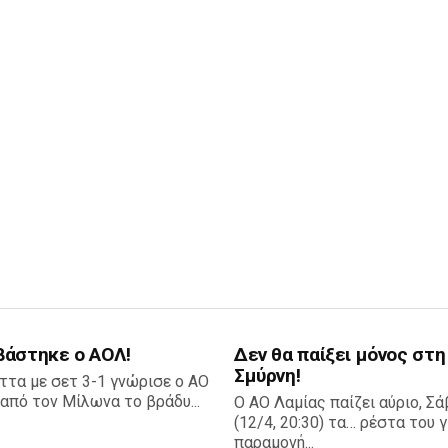
βάστηκε ο ΑΟΛ!
Δεν θα παίξει μόνος στη
Σμύρνη!
ττα με σετ 3-1 γνώρισε ο ΑΟ
από τον Μίλωνα το βράδυ...
Ο ΑΟ Λαμίας παίζει αύριο, Σ
(12/4, 20:30) τα… ρέστα του γ
παραμονή...