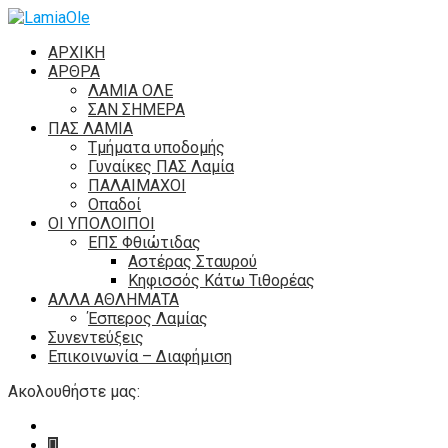
ΑΡΧΙΚΗ
ΑΡΘΡΑ
ΛΑΜΙΑ ΟΛΕ
ΣΑΝ ΣΗΜΕΡΑ
ΠΑΣ ΛΑΜΙΑ
Τμήματα υποδομής
Γυναίκες ΠΑΣ Λαμία
ΠΑΛΑΙΜΑΧΟΙ
Οπαδοί
ΟΙ ΥΠΟΛΟΙΠΟΙ
ΕΠΣ Φθιώτιδας
Αστέρας Σταυρού
Κηφισσός Κάτω Τιθορέας
ΑΛΛΑ ΑΘΛΗΜΑΤΑ
Έσπερος Λαμίας
Συνεντεύξεις
Επικοινωνία – Διαφήμιση
Ακολουθήστε μας: