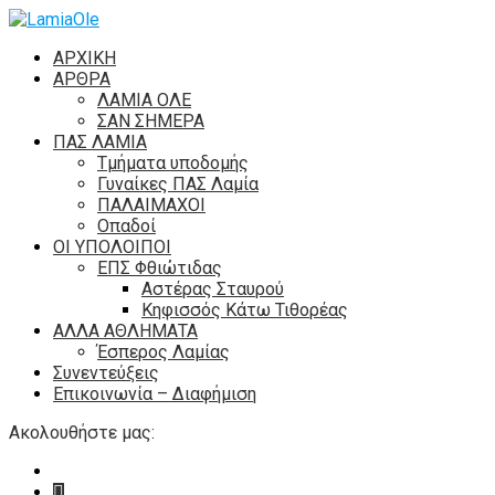
ΑΡΧΙΚΗ
ΑΡΘΡΑ
ΛΑΜΙΑ ΟΛΕ
ΣΑΝ ΣΗΜΕΡΑ
ΠΑΣ ΛΑΜΙΑ
Τμήματα υποδομής
Γυναίκες ΠΑΣ Λαμία
ΠΑΛΑΙΜΑΧΟΙ
Οπαδοί
ΟΙ ΥΠΟΛΟΙΠΟΙ
ΕΠΣ Φθιώτιδας
Αστέρας Σταυρού
Κηφισσός Κάτω Τιθορέας
ΑΛΛΑ ΑΘΛΗΜΑΤΑ
Έσπερος Λαμίας
Συνεντεύξεις
Επικοινωνία – Διαφήμιση
Ακολουθήστε μας: