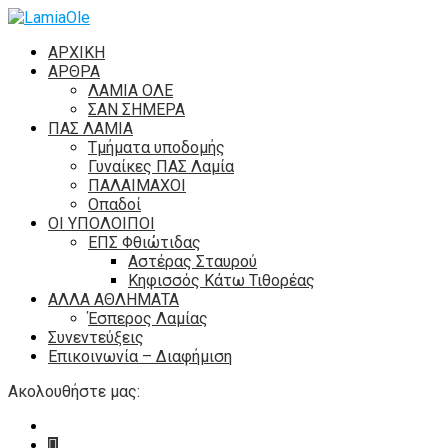
ΑΡΧΙΚΗ
ΑΡΘΡΑ
ΛΑΜΙΑ ΟΛΕ
ΣΑΝ ΣΗΜΕΡΑ
ΠΑΣ ΛΑΜΙΑ
Τμήματα υποδομής
Γυναίκες ΠΑΣ Λαμία
ΠΑΛΑΙΜΑΧΟΙ
Οπαδοί
ΟΙ ΥΠΟΛΟΙΠΟΙ
ΕΠΣ Φθιώτιδας
Αστέρας Σταυρού
Κηφισσός Κάτω Τιθορέας
ΑΛΛΑ ΑΘΛΗΜΑΤΑ
Έσπερος Λαμίας
Συνεντεύξεις
Επικοινωνία – Διαφήμιση
Ακολουθήστε μας: