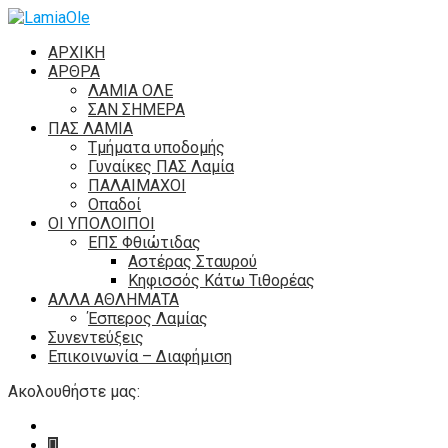
ΑΡΧΙΚΗ
ΑΡΘΡΑ
ΛΑΜΙΑ ΟΛΕ
ΣΑΝ ΣΗΜΕΡΑ
ΠΑΣ ΛΑΜΙΑ
Τμήματα υποδομής
Γυναίκες ΠΑΣ Λαμία
ΠΑΛΑΙΜΑΧΟΙ
Οπαδοί
ΟΙ ΥΠΟΛΟΙΠΟΙ
ΕΠΣ Φθιώτιδας
Αστέρας Σταυρού
Κηφισσός Κάτω Τιθορέας
ΑΛΛΑ ΑΘΛΗΜΑΤΑ
Έσπερος Λαμίας
Συνεντεύξεις
Επικοινωνία – Διαφήμιση
Ακολουθήστε μας: