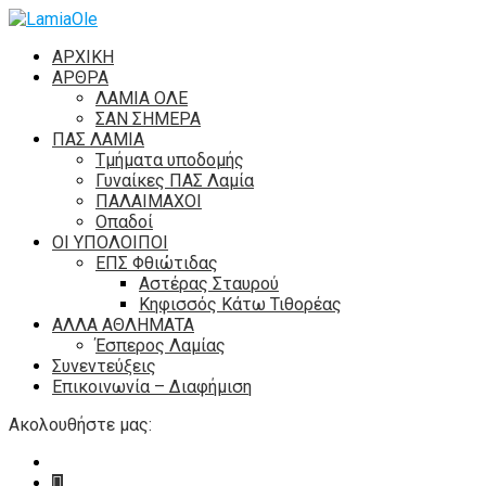
ΑΡΧΙΚΗ
ΑΡΘΡΑ
ΛΑΜΙΑ ΟΛΕ
ΣΑΝ ΣΗΜΕΡΑ
ΠΑΣ ΛΑΜΙΑ
Τμήματα υποδομής
Γυναίκες ΠΑΣ Λαμία
ΠΑΛΑΙΜΑΧΟΙ
Οπαδοί
ΟΙ ΥΠΟΛΟΙΠΟΙ
ΕΠΣ Φθιώτιδας
Αστέρας Σταυρού
Κηφισσός Κάτω Τιθορέας
ΑΛΛΑ ΑΘΛΗΜΑΤΑ
Έσπερος Λαμίας
Συνεντεύξεις
Επικοινωνία – Διαφήμιση
Ακολουθήστε μας: