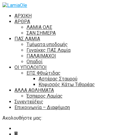
ΑΡΧΙΚΗ
ΑΡΘΡΑ
ΛΑΜΙΑ ΟΛΕ
ΣΑΝ ΣΗΜΕΡΑ
ΠΑΣ ΛΑΜΙΑ
Τμήματα υποδομής
Γυναίκες ΠΑΣ Λαμία
ΠΑΛΑΙΜΑΧΟΙ
Οπαδοί
ΟΙ ΥΠΟΛΟΙΠΟΙ
ΕΠΣ Φθιώτιδας
Αστέρας Σταυρού
Κηφισσός Κάτω Τιθορέας
ΑΛΛΑ ΑΘΛΗΜΑΤΑ
Έσπερος Λαμίας
Συνεντεύξεις
Επικοινωνία – Διαφήμιση
Ακολουθήστε μας: