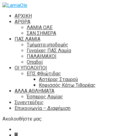
ΑΡΧΙΚΗ
ΑΡΘΡΑ
ΛΑΜΙΑ ΟΛΕ
ΣΑΝ ΣΗΜΕΡΑ
ΠΑΣ ΛΑΜΙΑ
Τμήματα υποδομής
Γυναίκες ΠΑΣ Λαμία
ΠΑΛΑΙΜΑΧΟΙ
Οπαδοί
ΟΙ ΥΠΟΛΟΙΠΟΙ
ΕΠΣ Φθιώτιδας
Αστέρας Σταυρού
Κηφισσός Κάτω Τιθορέας
ΑΛΛΑ ΑΘΛΗΜΑΤΑ
Έσπερος Λαμίας
Συνεντεύξεις
Επικοινωνία – Διαφήμιση
Ακολουθήστε μας: