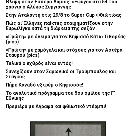
Θλίψη στον Έσπερο Λαμίας: «Έφυγε» στα 54 του
χρόνια ο Αλέκος Σεργιάννης
Στην Αταλάντη στις 29/8 το Super Cup Φθιώτιδας
Πώς οι Έλληνες παίκτες στοιχηματίζουν στην
Ευρωλίγκα κατά τη διάρκεια της σεζόν
«Πρώτη» με όνειρα για τον Κηφισσό Κάτω Τιθορέας
(pics)
«Πρώτη» με χαμόγελα και στόχους για τον Αστέρα
Σταυρού (pics)
Τελικά ο εχθρός είναι εντός!
Συνεχίζουν στον Σαρωνικό οι Τρούμπουλος και
Στάγκος
Πήρε Καναδό εξτρέμ ο Κηφισσός!
Το αναλυτικό πρόγραμμα του 5ου ομίλου της Γ’
Εθνικής
Πρεμιέρα με Άγραφα και φθιωτικό ντέρμπι!