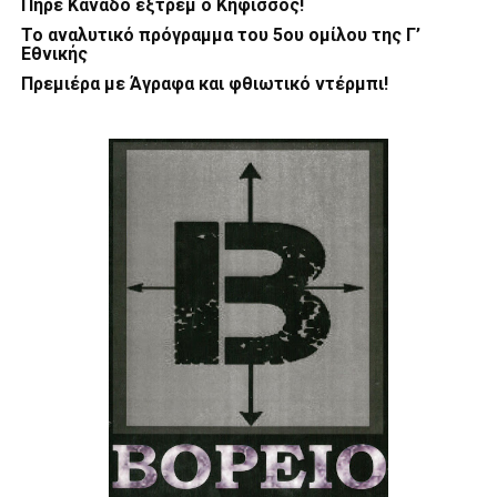
Πήρε Καναδό εξτρέμ ο Κηφισσός!
Το αναλυτικό πρόγραμμα του 5ου ομίλου της Γ’
Εθνικής
Πρεμιέρα με Άγραφα και φθιωτικό ντέρμπι!