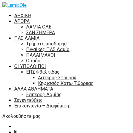
ΑΡΧΙΚΗ
ΑΡΘΡΑ
ΛΑΜΙΑ ΟΛΕ
ΣΑΝ ΣΗΜΕΡΑ
ΠΑΣ ΛΑΜΙΑ
Τμήματα υποδομής
Γυναίκες ΠΑΣ Λαμία
ΠΑΛΑΙΜΑΧΟΙ
Οπαδοί
ΟΙ ΥΠΟΛΟΙΠΟΙ
ΕΠΣ Φθιώτιδας
Αστέρας Σταυρού
Κηφισσός Κάτω Τιθορέας
ΑΛΛΑ ΑΘΛΗΜΑΤΑ
Έσπερος Λαμίας
Συνεντεύξεις
Επικοινωνία – Διαφήμιση
Ακολουθήστε μας: