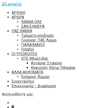
ΑΡΧΙΚΗ
ΑΡΘΡΑ
ΛΑΜΙΑ ΟΛΕ
ΣΑΝ ΣΗΜΕΡΑ
ΠΑΣ ΛΑΜΙΑ
Τμήματα υποδομής
Γυναίκες ΠΑΣ Λαμία
ΠΑΛΑΙΜΑΧΟΙ
Οπαδοί
ΟΙ ΥΠΟΛΟΙΠΟΙ
ΕΠΣ Φθιώτιδας
Αστέρας Σταυρού
Κηφισσός Κάτω Τιθορέας
ΑΛΛΑ ΑΘΛΗΜΑΤΑ
Έσπερος Λαμίας
Συνεντεύξεις
Επικοινωνία – Διαφήμιση
Ακολουθήστε μας: