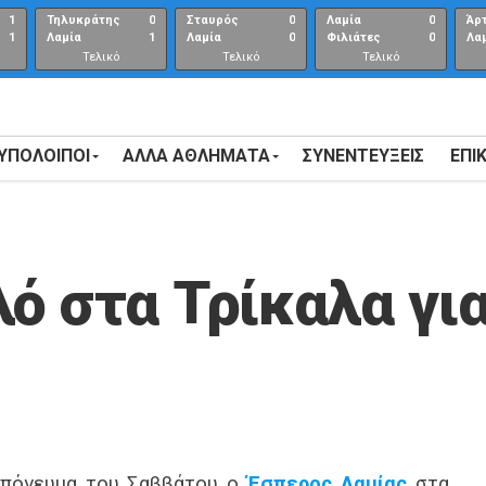
1
Τηλυκράτης
0
Σταυρός
0
Λαμία
0
Άρ
1
Λαμία
1
Λαμία
0
Φιλιάτες
0
Λα
Τελικό
Τελικό
Τελικό
αποτέλεσμα
αποτέλεσμα
Αποτέλεσμα
 ΥΠΟΛΟΙΠΟΙ
ΑΛΛΑ ΑΘΛΗΜΑΤΑ
ΣΥΝΕΝΤΕΎΞΕΙΣ
ΕΠΙ
λό στα Τρίκαλα γι
 απόγευμα του Σαββάτου ο
Έσπερος Λαμίας
στα