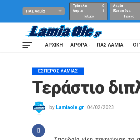
Τρίκαλα
0
Λαμία
Λαμία
1
Ελασσόνα
Τελικό
Τελικό
αποτέλεσμα
Αποτέλεσμα
ΑΡΧΙΚΗ
ΑΡΘΡΑ
ΠΑΣ ΛΑΜΙΑ
ΟΙ
ΈΣΠΕΡΟΣ ΛΑΜΊΑΣ
Τεράστιο διπ
by
Lamiaole.gr
04/02/2023
Σπουδαία νίκη πανηγύρισε το