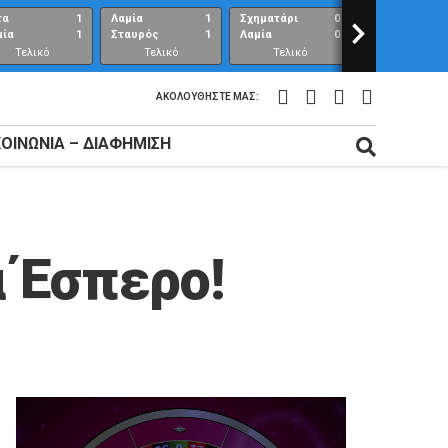
τα
1
Λαμία
1
Σχηματάρι
0
>
Λαμία
μία
1
Σταυρός
1
Λαμία
0
Ανθούπολη
Τελικό
Τελικό
Τελικό
Τελικό
αποτέλεσμα
αποτέλεσμα
αποτέλεσμα
αποτέλεσμ
ΑΚΟΛΟΥΘΉΣΤΕ ΜΑΣ:
ΚΟΙΝΩΝΊΑ – ΔΙΑΦΉΜΙΣΗ
α Έσπερο!