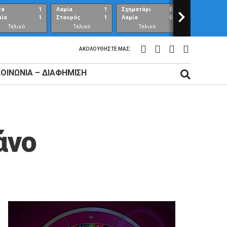
τα
1
Λαμία
1
Σχηματάρι
0
>
Λαμία
μία
1
Σταυρός
1
Λαμία
0
Ανθούπολη
Τελικό
Τελικό
Τελικό
Τελικό
αποτέλεσμα
αποτέλεσμα
αποτέλεσμα
αποτέλεσμ
ΑΚΟΛΟΥΘΉΣΤΕ ΜΑΣ:
ΚΟΙΝΩΝΊΑ – ΔΙΑΦΉΜΙΣΗ
άνο