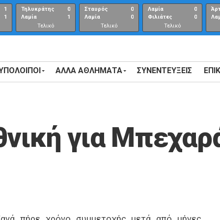
1
Τηλυκράτης
0
Σταυρός
0
Λαμία
0
Άρ
1
Λαμία
1
Λαμία
0
Φιλιάτες
0
Λα
Τελικό
Τελικό
Τελικό
αποτέλεσμα
αποτέλεσμα
Αποτέλεσμα
 ΥΠΟΛΟΙΠΟΙ
ΑΛΛΑ ΑΘΛΗΜΑΤΑ
ΣΥΝΕΝΤΕΎΞΕΙΣ
ΕΠΙ
θνική για Μπεχαρ
ανά πήρε χρόνο συμμετοχής μετά από μήνες,