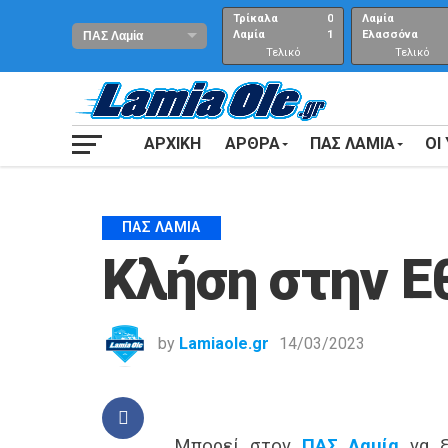
Τρίκαλα
0
Λαμία
Λαμία
1
Ελασσόνα
Τελικό
Τελικό
αποτέλεσμα
Αποτέλεσμα
ΑΡΧΙΚΗ
ΑΡΘΡΑ
ΠΑΣ ΛΑΜΙΑ
ΟΙ
ΠΑΣ ΛΑΜΊΑ
Κλήση στην Ε
by
Lamiaole.gr
14/03/2023
Μπορεί στον
ΠΑΣ Λαμία
να ξ