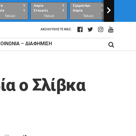
τα
1
Λαμία
1
Σχηματάρι
0
>
Λαμία
μία
1
Σταυρός
1
Λαμία
0
Ανθούπολη
Τελικό
Τελικό
Τελικό
Τελικό
αποτέλεσμα
αποτέλεσμα
αποτέλεσμα
αποτέλεσμ
ΑΚΟΛΟΥΘΉΣΤΕ ΜΑΣ:
ΚΟΙΝΩΝΊΑ – ΔΙΑΦΉΜΙΣΗ
ία ο Σλίβκα