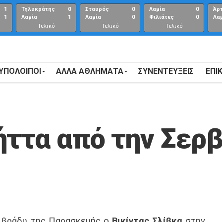
1
Τηλυκράτης
0
Σταυρός
0
Λαμία
0
Άρ
1
Λαμία
1
Λαμία
0
Φιλιάτες
0
Λα
Τελικό
Τελικό
Τελικό
αποτέλεσμα
αποτέλεσμα
Αποτέλεσμα
 ΥΠΟΛΟΙΠΟΙ
ΑΛΛΑ ΑΘΛΗΜΑΤΑ
ΣΥΝΕΝΤΕΎΞΕΙΣ
ΕΠΙ
ήττα από την Σερβ
ο βράδυ της Παρασκευής ο
Βικίντας Σλίβκα
στην