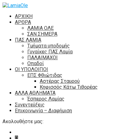
ΑΡΧΙΚΗ
ΑΡΘΡΑ
ΛΑΜΙΑ ΟΛΕ
ΣΑΝ ΣΗΜΕΡΑ
ΠΑΣ ΛΑΜΙΑ
Τμήματα υποδομής
Γυναίκες ΠΑΣ Λαμία
ΠΑΛΑΙΜΑΧΟΙ
Οπαδοί
ΟΙ ΥΠΟΛΟΙΠΟΙ
ΕΠΣ Φθιώτιδας
Αστέρας Σταυρού
Κηφισσός Κάτω Τιθορέας
ΑΛΛΑ ΑΘΛΗΜΑΤΑ
Έσπερος Λαμίας
Συνεντεύξεις
Επικοινωνία – Διαφήμιση
Ακολουθήστε μας: