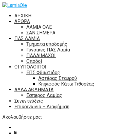
ΑΡΧΙΚΗ
ΑΡΘΡΑ
ΛΑΜΙΑ ΟΛΕ
ΣΑΝ ΣΗΜΕΡΑ
ΠΑΣ ΛΑΜΙΑ
Τμήματα υποδομής
Γυναίκες ΠΑΣ Λαμία
ΠΑΛΑΙΜΑΧΟΙ
Οπαδοί
ΟΙ ΥΠΟΛΟΙΠΟΙ
ΕΠΣ Φθιώτιδας
Αστέρας Σταυρού
Κηφισσός Κάτω Τιθορέας
ΑΛΛΑ ΑΘΛΗΜΑΤΑ
Έσπερος Λαμίας
Συνεντεύξεις
Επικοινωνία – Διαφήμιση
Ακολουθήστε μας: