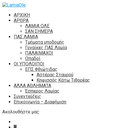
ΑΡΧΙΚΗ
ΑΡΘΡΑ
ΛΑΜΙΑ ΟΛΕ
ΣΑΝ ΣΗΜΕΡΑ
ΠΑΣ ΛΑΜΙΑ
Τμήματα υποδομής
Γυναίκες ΠΑΣ Λαμία
ΠΑΛΑΙΜΑΧΟΙ
Οπαδοί
ΟΙ ΥΠΟΛΟΙΠΟΙ
ΕΠΣ Φθιώτιδας
Αστέρας Σταυρού
Κηφισσός Κάτω Τιθορέας
ΑΛΛΑ ΑΘΛΗΜΑΤΑ
Έσπερος Λαμίας
Συνεντεύξεις
Επικοινωνία – Διαφήμιση
Ακολουθήστε μας: