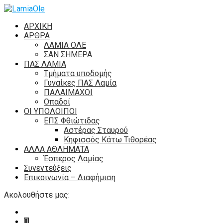
ΑΡΧΙΚΗ
ΑΡΘΡΑ
ΛΑΜΙΑ ΟΛΕ
ΣΑΝ ΣΗΜΕΡΑ
ΠΑΣ ΛΑΜΙΑ
Τμήματα υποδομής
Γυναίκες ΠΑΣ Λαμία
ΠΑΛΑΙΜΑΧΟΙ
Οπαδοί
ΟΙ ΥΠΟΛΟΙΠΟΙ
ΕΠΣ Φθιώτιδας
Αστέρας Σταυρού
Κηφισσός Κάτω Τιθορέας
ΑΛΛΑ ΑΘΛΗΜΑΤΑ
Έσπερος Λαμίας
Συνεντεύξεις
Επικοινωνία – Διαφήμιση
Ακολουθήστε μας: