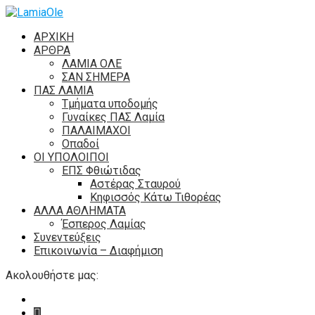
ΑΡΧΙΚΗ
ΑΡΘΡΑ
ΛΑΜΙΑ ΟΛΕ
ΣΑΝ ΣΗΜΕΡΑ
ΠΑΣ ΛΑΜΙΑ
Τμήματα υποδομής
Γυναίκες ΠΑΣ Λαμία
ΠΑΛΑΙΜΑΧΟΙ
Οπαδοί
ΟΙ ΥΠΟΛΟΙΠΟΙ
ΕΠΣ Φθιώτιδας
Αστέρας Σταυρού
Κηφισσός Κάτω Τιθορέας
ΑΛΛΑ ΑΘΛΗΜΑΤΑ
Έσπερος Λαμίας
Συνεντεύξεις
Επικοινωνία – Διαφήμιση
Ακολουθήστε μας: