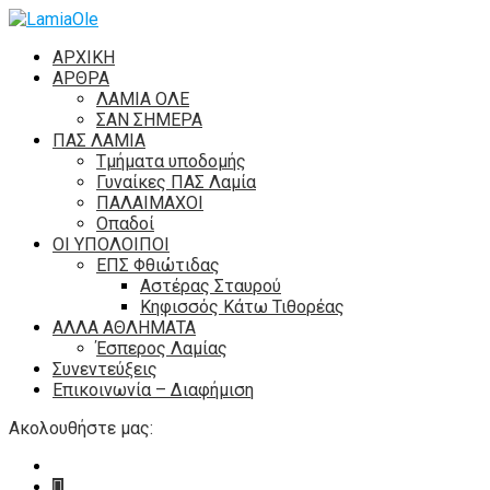
ΑΡΧΙΚΗ
ΑΡΘΡΑ
ΛΑΜΙΑ ΟΛΕ
ΣΑΝ ΣΗΜΕΡΑ
ΠΑΣ ΛΑΜΙΑ
Τμήματα υποδομής
Γυναίκες ΠΑΣ Λαμία
ΠΑΛΑΙΜΑΧΟΙ
Οπαδοί
ΟΙ ΥΠΟΛΟΙΠΟΙ
ΕΠΣ Φθιώτιδας
Αστέρας Σταυρού
Κηφισσός Κάτω Τιθορέας
ΑΛΛΑ ΑΘΛΗΜΑΤΑ
Έσπερος Λαμίας
Συνεντεύξεις
Επικοινωνία – Διαφήμιση
Ακολουθήστε μας: