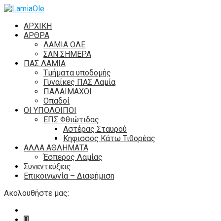
ΑΡΧΙΚΗ
ΑΡΘΡΑ
ΛΑΜΙΑ ΟΛΕ
ΣΑΝ ΣΗΜΕΡΑ
ΠΑΣ ΛΑΜΙΑ
Τμήματα υποδομής
Γυναίκες ΠΑΣ Λαμία
ΠΑΛΑΙΜΑΧΟΙ
Οπαδοί
ΟΙ ΥΠΟΛΟΙΠΟΙ
ΕΠΣ Φθιώτιδας
Αστέρας Σταυρού
Κηφισσός Κάτω Τιθορέας
ΑΛΛΑ ΑΘΛΗΜΑΤΑ
Έσπερος Λαμίας
Συνεντεύξεις
Επικοινωνία – Διαφήμιση
Ακολουθήστε μας: