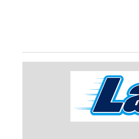
Αταλάντη
0
Ατρόμητος
Τελικό
Τελικό
αποτέλεσμα
αποτέλεσμα