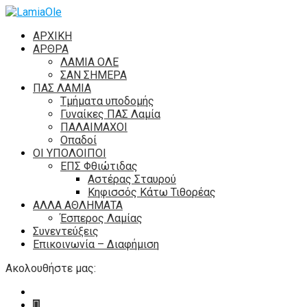
ΑΡΧΙΚΗ
ΑΡΘΡΑ
ΛΑΜΙΑ ΟΛΕ
ΣΑΝ ΣΗΜΕΡΑ
ΠΑΣ ΛΑΜΙΑ
Τμήματα υποδομής
Γυναίκες ΠΑΣ Λαμία
ΠΑΛΑΙΜΑΧΟΙ
Οπαδοί
ΟΙ ΥΠΟΛΟΙΠΟΙ
ΕΠΣ Φθιώτιδας
Αστέρας Σταυρού
Κηφισσός Κάτω Τιθορέας
ΑΛΛΑ ΑΘΛΗΜΑΤΑ
Έσπερος Λαμίας
Συνεντεύξεις
Επικοινωνία – Διαφήμιση
Ακολουθήστε μας: