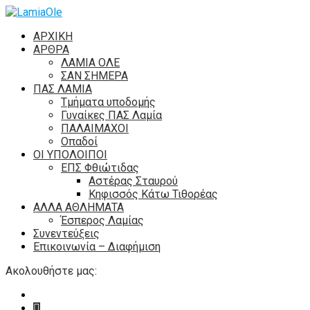
ΑΡΧΙΚΗ
ΑΡΘΡΑ
ΛΑΜΙΑ ΟΛΕ
ΣΑΝ ΣΗΜΕΡΑ
ΠΑΣ ΛΑΜΙΑ
Τμήματα υποδομής
Γυναίκες ΠΑΣ Λαμία
ΠΑΛΑΙΜΑΧΟΙ
Οπαδοί
ΟΙ ΥΠΟΛΟΙΠΟΙ
ΕΠΣ Φθιώτιδας
Αστέρας Σταυρού
Κηφισσός Κάτω Τιθορέας
ΑΛΛΑ ΑΘΛΗΜΑΤΑ
Έσπερος Λαμίας
Συνεντεύξεις
Επικοινωνία – Διαφήμιση
Ακολουθήστε μας: