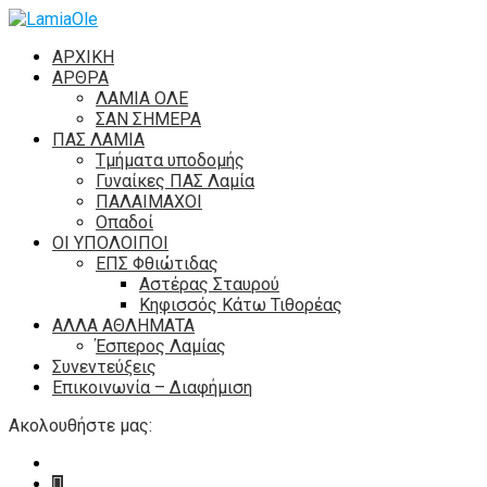
ΑΡΧΙΚΗ
ΑΡΘΡΑ
ΛΑΜΙΑ ΟΛΕ
ΣΑΝ ΣΗΜΕΡΑ
ΠΑΣ ΛΑΜΙΑ
Τμήματα υποδομής
Γυναίκες ΠΑΣ Λαμία
ΠΑΛΑΙΜΑΧΟΙ
Οπαδοί
ΟΙ ΥΠΟΛΟΙΠΟΙ
ΕΠΣ Φθιώτιδας
Αστέρας Σταυρού
Κηφισσός Κάτω Τιθορέας
ΑΛΛΑ ΑΘΛΗΜΑΤΑ
Έσπερος Λαμίας
Συνεντεύξεις
Επικοινωνία – Διαφήμιση
Ακολουθήστε μας: