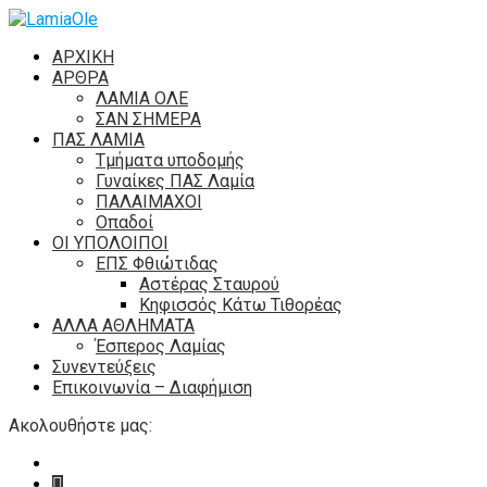
ΑΡΧΙΚΗ
ΑΡΘΡΑ
ΛΑΜΙΑ ΟΛΕ
ΣΑΝ ΣΗΜΕΡΑ
ΠΑΣ ΛΑΜΙΑ
Τμήματα υποδομής
Γυναίκες ΠΑΣ Λαμία
ΠΑΛΑΙΜΑΧΟΙ
Οπαδοί
ΟΙ ΥΠΟΛΟΙΠΟΙ
ΕΠΣ Φθιώτιδας
Αστέρας Σταυρού
Κηφισσός Κάτω Τιθορέας
ΑΛΛΑ ΑΘΛΗΜΑΤΑ
Έσπερος Λαμίας
Συνεντεύξεις
Επικοινωνία – Διαφήμιση
Ακολουθήστε μας: