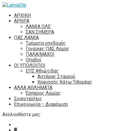
ΑΡΧΙΚΗ
ΑΡΘΡΑ
ΛΑΜΙΑ ΟΛΕ
ΣΑΝ ΣΗΜΕΡΑ
ΠΑΣ ΛΑΜΙΑ
Τμήματα υποδομής
Γυναίκες ΠΑΣ Λαμία
ΠΑΛΑΙΜΑΧΟΙ
Οπαδοί
ΟΙ ΥΠΟΛΟΙΠΟΙ
ΕΠΣ Φθιώτιδας
Αστέρας Σταυρού
Κηφισσός Κάτω Τιθορέας
ΑΛΛΑ ΑΘΛΗΜΑΤΑ
Έσπερος Λαμίας
Συνεντεύξεις
Επικοινωνία – Διαφήμιση
Ακολουθήστε μας: