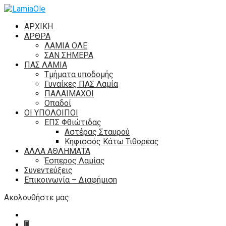
ΑΡΧΙΚΗ
ΑΡΘΡΑ
ΛΑΜΙΑ ΟΛΕ
ΣΑΝ ΣΗΜΕΡΑ
ΠΑΣ ΛΑΜΙΑ
Τμήματα υποδομής
Γυναίκες ΠΑΣ Λαμία
ΠΑΛΑΙΜΑΧΟΙ
Οπαδοί
ΟΙ ΥΠΟΛΟΙΠΟΙ
ΕΠΣ Φθιώτιδας
Αστέρας Σταυρού
Κηφισσός Κάτω Τιθορέας
ΑΛΛΑ ΑΘΛΗΜΑΤΑ
Έσπερος Λαμίας
Συνεντεύξεις
Επικοινωνία – Διαφήμιση
Ακολουθήστε μας: