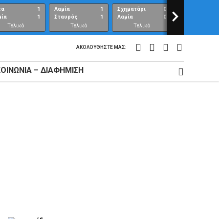
τα
1
Λαμία
1
Σχηματάρι
0
>
Λαμία
μία
1
Σταυρός
1
Λαμία
0
Ανθούπολη
Τελικό
Τελικό
Τελικό
Τελικό
αποτέλεσμα
αποτέλεσμα
αποτέλεσμα
αποτέλεσμ
ΑΚΟΛΟΥΘΉΣΤΕ ΜΑΣ:
ΚΟΙΝΩΝΊΑ – ΔΙΑΦΉΜΙΣΗ