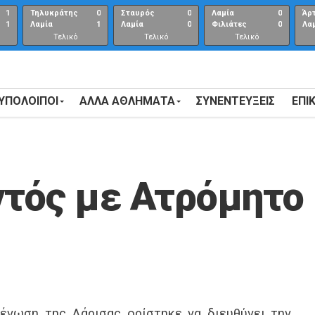
1
Τηλυκράτης
0
Σταυρός
0
Λαμία
0
Άρ
1
Λαμία
1
Λαμία
0
Φιλιάτες
0
Λα
Τελικό
Τελικό
Τελικό
αποτέλεσμα
αποτέλεσμα
Αποτέλεσμα
 ΥΠΟΛΟΙΠΟΙ
ΑΛΛΑ ΑΘΛΗΜΑΤΑ
ΣΥΝΕΝΤΕΎΞΕΙΣ
ΕΠΙ
ντός με Ατρόμητο
ένωση της Λάρισας ορίστηκε να διευθύνει την