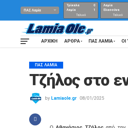
Τρίκαλα
0
Λαμία
Λαμία
1
Ελασσόνα
Τελικό
Τελικό
αποτέλεσμα
Αποτέλεσμα
ΑΡΧΙΚΗ
ΑΡΘΡΑ
ΠΑΣ ΛΑΜΙΑ
ΟΙ
ΠΑΣ ΛΑΜΊΑ
Τζήλος στο ε
by
Lamiaole.gr
08/01/2025
Ο
Αθανάσιος Τζήλος
από την 