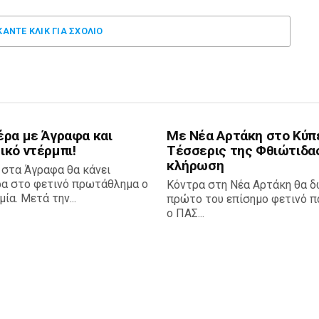
2
ΠΑΟ
1
Βόλος
0
Λαμία
2
Βό
Τελικό
Τελικό
Τελικό
αποτέλεσμα
αποτέλεσμα
αποτέλεσμα
ΚΑΝΤΕ ΚΛΊΚ ΓΙΑ ΣΧΌΛΙΟ
έρα με Άγραφα και
Με Νέα Αρτάκη στο Κύπ
ικό ντέρμπι!
Τέσσερις της Φθιώτιδα
κλήρωση
 στα Άγραφα θα κάνει
ρα στο φετινό πρωτάθλημα ο
Κόντρα στη Νέα Αρτάκη θα δ
ία. Μετά την...
πρώτο του επίσημο φετινό πα
ο ΠΑΣ...