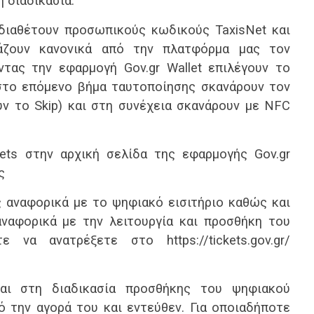
η διαδικασία.
0
Λαμία
0
Ιωνικός
1
Λαμία
2
ΑΕ
διαθέτουν προσωπικούς κωδικούς TaxisNet και
0
Άρης
1
Λαμία
2
Παναιτωλικός
2
Λα
Τελικό
Τελικό
Τελικό
ράζουν κανονικά από την πλατφόρμα μας τον
αποτέλεσμα
αποτέλεσμα
αποτέλεσμα
ντας την εφαρμογή Gov.gr Wallet επιλέγουν το
1
Ατρόμητος
1
ΑΕΚ
1
Λαμία
3
Λα
1
Λαμία
1
Λαμία
0
Ιωνικός
0
ΠΑ
 στο επόμενο βήμα ταυτοποίησης σκανάρουν τον
Τελικό
Τελικό
Τελικό
αποτέλεσμα
αποτέλεσμα
αποτέλεσμα
υν το Skip) και στη συνέχεια σκανάρουν με NFC
0
Λαμία
0
Ατρόμητος
0
Λαμία
0
ΠΑ
1
ΟΦΗ
0
Λαμία
0
ΑΕΛ
0
Λα
Τελικό
Τελικό
Τελικό
ckets στην αρχική σελίδα της εφαρμογής Gov.gr
αποτέλεσμα
αποτέλεσμα
αποτέλεσμα
ς
2
Ολυμπιακός
3
Λαμία
1
Λαμία
0
ΑΕ
1
Λαμία
0
ΠΑΟΚ
1
ΠΑΣ
0
Λα
Τελικό
Τελικό
Τελικό
 αναφορικά με το ψηφιακό εισιτήριο καθώς και
αποτέλεσμα
αποτέλεσμα
αποτέλεσμα
αναφορικά με την λειτουργία και προσθήκη του
5
ΠΑΟ
0
Λαμία
1
Παναιτωλικός
0
Βό
2
Λαμία
0
Απόλλωνας
0
Λαμία
0
Λα
ε να ανατρέξετε στο https://tickets.gov.gr/
Τελικό
Τελικό
Τελικό
αποτέλεσμα
αποτέλεσμα
αποτέλεσμα
2
ΑΕΛ
Λαμία
0
ΠΑΣ
2
Λα
0
Λαμία
ΟΣΦΠ
6
Λαμία
0
ΠΑ
ι στη διαδικασία προσθήκης του ψηφιακού
Αναβολή
Τελικό
Τελικό
αποτέλεσμα
αποτέλεσμα
πό την αγορά του και εντεύθεν. Για οποιαδήποτε