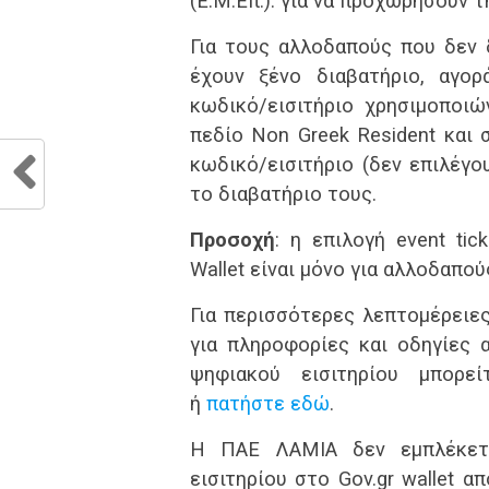
(Ε.Μ.Επ.). για να προχωρήσουν τ
Ηλιούπολη
0
ΟΦΗ
Για τους αλλοδαπούς που δεν 
Λαμία
3
Λαμία
Τελικό
Τελικό
έχουν ξένο διαβατήριο, αγο
αποτέλεσμα
αποτέλεσμα
κωδικό/εισιτήριο χρησιμοποιώ
ΠΑΟ
3
Άρης
Λαμία
2
Λαμία
πεδίο Non Greek Resident και
Τελικό
Τελικό
αποτέλεσμα
αποτέλεσμα
κωδικό/εισιτήριο (δεν επιλέγο
Λαμία
2
Απόλλωνας
το διαβατήριο τους.
Εθνκ. Άχνας
2
Λαμία
Τελικό
Τελικό
Προσοχή
αποτέλεσμα
: η επιλογή event ti
αποτέλεσμα
Wallet είναι μόνο για αλλοδαπού
Λαμία
0
Λαμία
Ατρόμητος
0
ΑΕΛ
Τελικό
Τελικό
Για περισσότερες λεπτομέρειες
αποτέλεσμα
αποτέλεσμα
για πληροφορίες και οδηγίες 
Αστέρας
0
ΠΑΟΚ
Τρ.
0
Λαμία
ψηφιακού εισιτηρίου μπορείτ
Λαμία
Τελικό
Τελικό
αποτέλεσμα
αποτέλεσμα
ή
πατήστε εδώ
.
Λαμία
2
Λαμία
ΟΦΗ
0
Άρης
Η ΠΑΕ ΛΑΜΙΑ δεν εμπλέκετα
Τελικό
Τελικό
αποτέλεσμα
αποτέλεσμα
εισιτηρίου στο Gov.gr wallet α