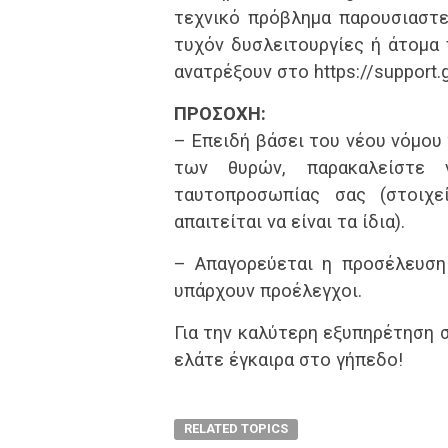
Λαμία
0
Λαμία
τεχνικό πρόβλημα παρουσιαστεί
Παναιτωλικός
0
Βόλος
τυχόν δυσλειτουργίες ή άτομα 
Τελικό
Τελικό
αποτέλεσμα
αποτέλεσμα
ανατρέξουν στο https://support.
Λαμία
2
Λαμία
Βόλος
0
Παναιτωλικός
ΠΡΟΣΟΧΗ:
Τελικό
Τελικό
αποτέλεσμα
αποτέλεσμα
– Επειδή βάσει του νέου νόμου
Λαμία
2
Βόλος
των θυρών, παρακαλείστε
Παναιτωλικός
0
Λαμία
Τελικό
Τελικό
ταυτοπροσωπίας σας (στοιχε
αποτέλεσμα
αποτέλεσμα
απαιτείται να είναι τα ίδια).
Βόλος
1
Λαμία
Λαμία
0
Αστέρας
Τρ.
– Απαγορεύεται η προσέλευση
Τελικό
Τελικό
αποτέλεσμα
αποτέλεσμα
υπάρχουν προέλεγχοι.
Λαμία
0
Ατρόμητος
ΑΕΚ
0
Λαμία
Για την καλύτερη εξυπηρέτηση 
Τελικό
Τελικό
αποτέλεσμα
αποτέλεσμα
ελάτε έγκαιρα στο γήπεδο!
Λαμία
1
Αιολικός
Βόλος
0
Λαμία
Τελικό
Τελικό
αποτέλεσμα
αποτέλεσμα
RELATED TOPICS
Λαμία
1
Λαμία