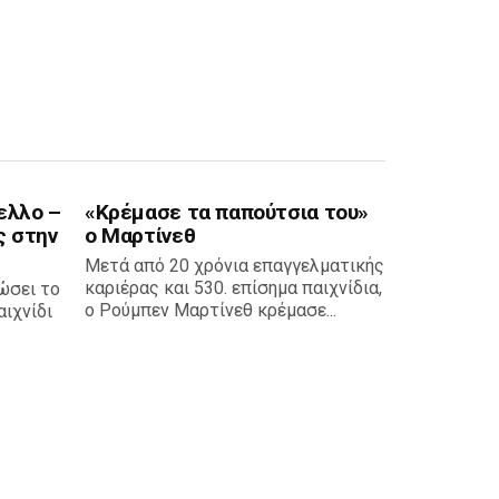
λος
1
ΑΕΚ
1
Λαμία
10
Τελικό
Τελικό
Τελικό
αποτέλεσμα
αποτέλεσμα
αποτέλεσμα
ελλο –
«Κρέμασε τα παπούτσια του»
ς στην
ο Μαρτίνεθ
Μετά από 20 χρόνια επαγγελματικής
καριέρας και 530. επίσημα παιχνίδια,
ώσει το
ο Ρούμπεν Μαρτίνεθ κρέμασε...
ιχνίδι