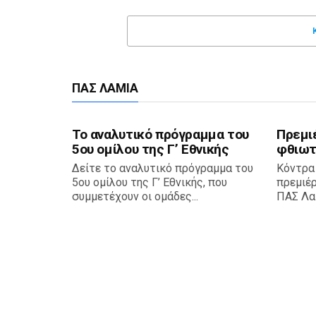
Αταλάντη
0
Ατρόμητος
Τελικό
Τελικό
αποτέλεσμα
αποτέλεσμα
ΠΑΣ ΛΑΜΊΑ
Το αναλυτικό πρόγραμμα του
Πρεμι
5ου ομίλου της Γ’ Εθνικής
φθιωτ
Δείτε το αναλυτικό πρόγραμμα του
Κόντρα
5ου ομίλου της Γ’ Εθνικής, που
πρεμιέ
συμμετέχουν οι ομάδες...
ΠΑΣ Λαμ