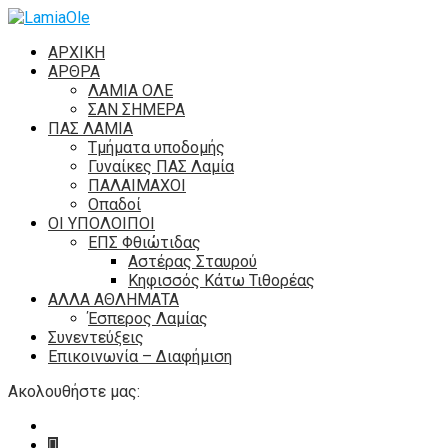
ΑΡΧΙΚΗ
ΑΡΘΡΑ
ΛΑΜΙΑ ΟΛΕ
ΣΑΝ ΣΗΜΕΡΑ
ΠΑΣ ΛΑΜΙΑ
Τμήματα υποδομής
Γυναίκες ΠΑΣ Λαμία
ΠΑΛΑΙΜΑΧΟΙ
Οπαδοί
ΟΙ ΥΠΟΛΟΙΠΟΙ
ΕΠΣ Φθιώτιδας
Αστέρας Σταυρού
Κηφισσός Κάτω Τιθορέας
ΑΛΛΑ ΑΘΛΗΜΑΤΑ
Έσπερος Λαμίας
Συνεντεύξεις
Επικοινωνία – Διαφήμιση
Ακολουθήστε μας: