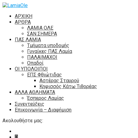
ΑΡΧΙΚΗ
ΑΡΘΡΑ
ΛΑΜΙΑ ΟΛΕ
ΣΑΝ ΣΗΜΕΡΑ
ΠΑΣ ΛΑΜΙΑ
Τμήματα υποδομής
Γυναίκες ΠΑΣ Λαμία
ΠΑΛΑΙΜΑΧΟΙ
Οπαδοί
ΟΙ ΥΠΟΛΟΙΠΟΙ
ΕΠΣ Φθιώτιδας
Αστέρας Σταυρού
Κηφισσός Κάτω Τιθορέας
ΑΛΛΑ ΑΘΛΗΜΑΤΑ
Έσπερος Λαμίας
Συνεντεύξεις
Επικοινωνία – Διαφήμιση
Ακολουθήστε μας: