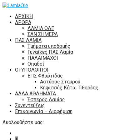
ΑΡΧΙΚΗ
ΑΡΘΡΑ
ΛΑΜΙΑ ΟΛΕ
ΣΑΝ ΣΗΜΕΡΑ
ΠΑΣ ΛΑΜΙΑ
Τμήματα υποδομής
Γυναίκες ΠΑΣ Λαμία
ΠΑΛΑΙΜΑΧΟΙ
Οπαδοί
ΟΙ ΥΠΟΛΟΙΠΟΙ
ΕΠΣ Φθιώτιδας
Αστέρας Σταυρού
Κηφισσός Κάτω Τιθορέας
ΑΛΛΑ ΑΘΛΗΜΑΤΑ
Έσπερος Λαμίας
Συνεντεύξεις
Επικοινωνία – Διαφήμιση
Ακολουθήστε μας: