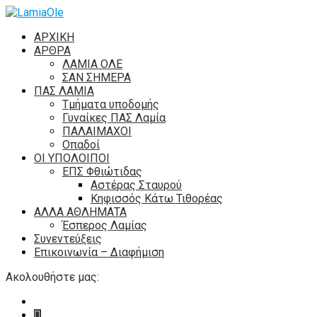
ΑΡΧΙΚΗ
ΑΡΘΡΑ
ΛΑΜΙΑ ΟΛΕ
ΣΑΝ ΣΗΜΕΡΑ
ΠΑΣ ΛΑΜΙΑ
Τμήματα υποδομής
Γυναίκες ΠΑΣ Λαμία
ΠΑΛΑΙΜΑΧΟΙ
Οπαδοί
ΟΙ ΥΠΟΛΟΙΠΟΙ
ΕΠΣ Φθιώτιδας
Αστέρας Σταυρού
Κηφισσός Κάτω Τιθορέας
ΑΛΛΑ ΑΘΛΗΜΑΤΑ
Έσπερος Λαμίας
Συνεντεύξεις
Επικοινωνία – Διαφήμιση
Ακολουθήστε μας: