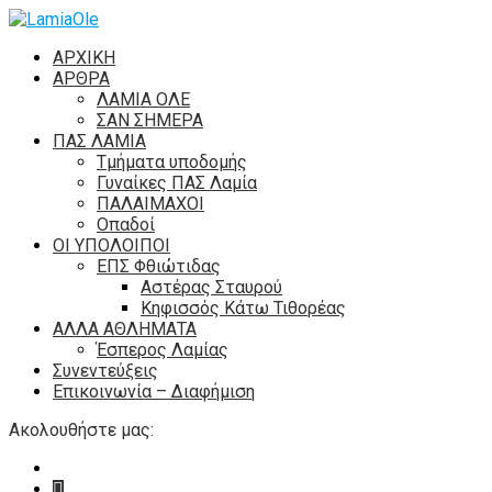
ΑΡΧΙΚΗ
ΑΡΘΡΑ
ΛΑΜΙΑ ΟΛΕ
ΣΑΝ ΣΗΜΕΡΑ
ΠΑΣ ΛΑΜΙΑ
Τμήματα υποδομής
Γυναίκες ΠΑΣ Λαμία
ΠΑΛΑΙΜΑΧΟΙ
Οπαδοί
ΟΙ ΥΠΟΛΟΙΠΟΙ
ΕΠΣ Φθιώτιδας
Αστέρας Σταυρού
Κηφισσός Κάτω Τιθορέας
ΑΛΛΑ ΑΘΛΗΜΑΤΑ
Έσπερος Λαμίας
Συνεντεύξεις
Επικοινωνία – Διαφήμιση
Ακολουθήστε μας: