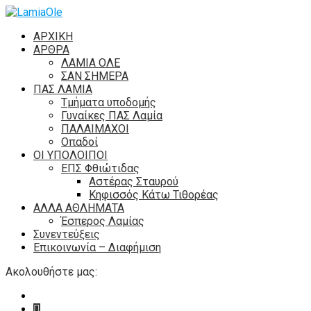
ΑΡΧΙΚΗ
ΑΡΘΡΑ
ΛΑΜΙΑ ΟΛΕ
ΣΑΝ ΣΗΜΕΡΑ
ΠΑΣ ΛΑΜΙΑ
Τμήματα υποδομής
Γυναίκες ΠΑΣ Λαμία
ΠΑΛΑΙΜΑΧΟΙ
Οπαδοί
ΟΙ ΥΠΟΛΟΙΠΟΙ
ΕΠΣ Φθιώτιδας
Αστέρας Σταυρού
Κηφισσός Κάτω Τιθορέας
ΑΛΛΑ ΑΘΛΗΜΑΤΑ
Έσπερος Λαμίας
Συνεντεύξεις
Επικοινωνία – Διαφήμιση
Ακολουθήστε μας: