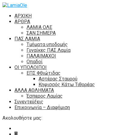
ΑΡΧΙΚΗ
ΑΡΘΡΑ
ΛΑΜΙΑ ΟΛΕ
ΣΑΝ ΣΗΜΕΡΑ
ΠΑΣ ΛΑΜΙΑ
Τμήματα υποδομής
Γυναίκες ΠΑΣ Λαμία
ΠΑΛΑΙΜΑΧΟΙ
Οπαδοί
ΟΙ ΥΠΟΛΟΙΠΟΙ
ΕΠΣ Φθιώτιδας
Αστέρας Σταυρού
Κηφισσός Κάτω Τιθορέας
ΑΛΛΑ ΑΘΛΗΜΑΤΑ
Έσπερος Λαμίας
Συνεντεύξεις
Επικοινωνία – Διαφήμιση
Ακολουθήστε μας: