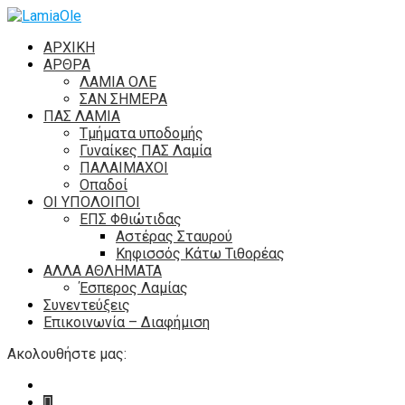
ΑΡΧΙΚΗ
ΑΡΘΡΑ
ΛΑΜΙΑ ΟΛΕ
ΣΑΝ ΣΗΜΕΡΑ
ΠΑΣ ΛΑΜΙΑ
Τμήματα υποδομής
Γυναίκες ΠΑΣ Λαμία
ΠΑΛΑΙΜΑΧΟΙ
Οπαδοί
ΟΙ ΥΠΟΛΟΙΠΟΙ
ΕΠΣ Φθιώτιδας
Αστέρας Σταυρού
Κηφισσός Κάτω Τιθορέας
ΑΛΛΑ ΑΘΛΗΜΑΤΑ
Έσπερος Λαμίας
Συνεντεύξεις
Επικοινωνία – Διαφήμιση
Ακολουθήστε μας: