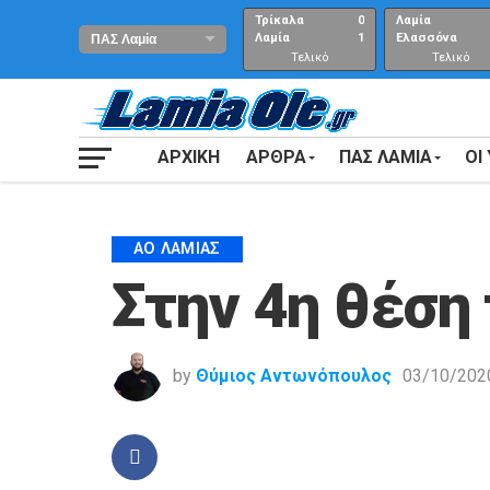
Τρίκαλα
0
Λαμία
Λαμία
1
Ελασσόνα
Τελικό
Τελικό
αποτέλεσμα
Αποτέλεσμα
ΑΡΧΙΚΗ
ΑΡΘΡΑ
ΠΑΣ ΛΑΜΙΑ
ΟΙ
ΑΟ ΛΑΜΊΑΣ
Στην 4η θέση
by
Θύμιος Αντωνόπουλος
03/10/202