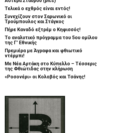
Αστέρα Σταυρού (pics)
Τελικά ο εχθρός είναι εντός!
Συνεχίζουν στον Σαρωνικό οι
Τρούμπουλος και Στάγκος
Πήρε Καναδό εξτρέμ ο Κηφισσός!
Το αναλυτικό πρόγραμμα του 5ου ομίλου
της Γ’ Εθνικής
Πρεμιέρα με Άγραφα και φθιωτικό
ντέρμπι!
Με Νέα Αρτάκη στο Κύπελλο – Τέσσερις
της Φθιώτιδας στην κλήρωση
«Ροσονέρι» οι Κολοβός και Τσάνης!