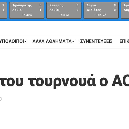
1
Τηλυκράτης
0
Σταυρός
0
Λαμία
0
Άρ
1
Λαμία
1
Λαμία
0
Φιλιάτες
0
Λα
Τελικό
Τελικό
Τελικό
αποτέλεσμα
αποτέλεσμα
Αποτέλεσμα
 ΥΠΟΛΟΙΠΟΙ
ΑΛΛΑ ΑΘΛΗΜΑΤΑ
ΣΥΝΕΝΤΕΎΞΕΙΣ
ΕΠΙ
 του τουρνουά ο Α
0