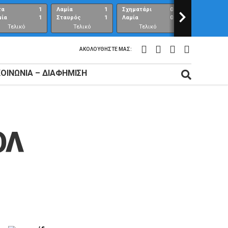
τα
1
Λαμία
1
Σχηματάρι
0
>
Λαμία
μία
1
Σταυρός
1
Λαμία
0
Ανθούπολη
Τελικό
Τελικό
Τελικό
Τελικό
αποτέλεσμα
αποτέλεσμα
αποτέλεσμα
αποτέλεσμ
ΑΚΟΛΟΥΘΉΣΤΕ ΜΑΣ:
ΚΟΙΝΩΝΊΑ – ΔΙΑΦΉΜΙΣΗ
ΟΛ