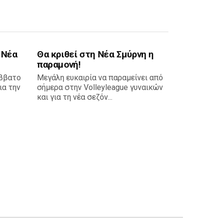
 Νέα
Θα κριθεί στη Νέα Σμύρνη η
παραμονή!
άββατο
Μεγάλη ευκαιρία να παραμείνει από
ια την
σήμερα στην Volleyleague γυναικών
και για τη νέα σεζόν...