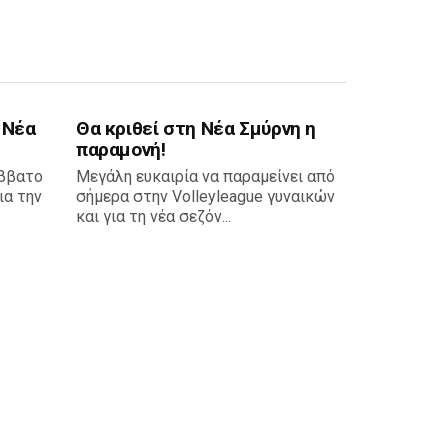
 Νέα
Θα κριθεί στη Νέα Σμύρνη η
παραμονή!
άββατο
Μεγάλη ευκαιρία να παραμείνει από
ια την
σήμερα στην Volleyleague γυναικών
και για τη νέα σεζόν...