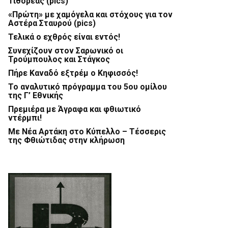
Τιθορέας (pics)
«Πρώτη» με χαμόγελα και στόχους για τον
Αστέρα Σταυρού (pics)
Τελικά ο εχθρός είναι εντός!
Συνεχίζουν στον Σαρωνικό οι
Τρούμπουλος και Στάγκος
Πήρε Καναδό εξτρέμ ο Κηφισσός!
Το αναλυτικό πρόγραμμα του 5ου ομίλου
της Γ’ Εθνικής
Πρεμιέρα με Άγραφα και φθιωτικό
ντέρμπι!
Με Νέα Αρτάκη στο Κύπελλο – Τέσσερις
της Φθιώτιδας στην κλήρωση