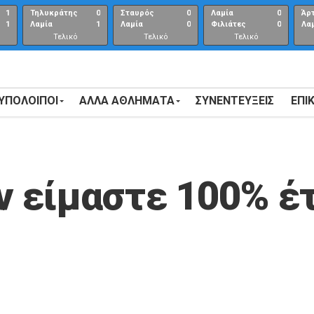
1
Τηλυκράτης
0
Σταυρός
0
Λαμία
0
Άρ
1
Λαμία
1
Λαμία
0
Φιλιάτες
0
Λα
Τελικό
Τελικό
Τελικό
αποτέλεσμα
αποτέλεσμα
Αποτέλεσμα
 ΥΠΟΛΟΙΠΟΙ
ΑΛΛΑ ΑΘΛΗΜΑΤΑ
ΣΥΝΕΝΤΕΎΞΕΙΣ
ΕΠΙ
ν είμαστε 100% έτ