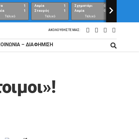
τα
1
Λαμία
1
Σχηματάρι
0
>
Λαμία
μία
1
Σταυρός
1
Λαμία
0
Ανθούπολη
Τελικό
Τελικό
Τελικό
Τελικό
αποτέλεσμα
αποτέλεσμα
αποτέλεσμα
αποτέλεσμ
ΑΚΟΛΟΥΘΉΣΤΕ ΜΑΣ:
ΚΟΙΝΩΝΊΑ – ΔΙΑΦΉΜΙΣΗ
οιμοι»!