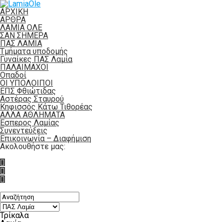
ΑΡΧΙΚΗ
ΑΡΘΡΑ
ΛΑΜΙΑ ΟΛΕ
ΣΑΝ ΣΗΜΕΡΑ
ΠΑΣ ΛΑΜΙΑ
Τμήματα υποδομής
Γυναίκες ΠΑΣ Λαμία
ΠΑΛΑΙΜΑΧΟΙ
Οπαδοί
ΟΙ ΥΠΟΛΟΙΠΟΙ
ΕΠΣ Φθιώτιδας
Αστέρας Σταυρού
Κηφισσός Κάτω Τιθορέας
ΑΛΛΑ ΑΘΛΗΜΑΤΑ
Έσπερος Λαμίας
Συνεντεύξεις
Επικοινωνία – Διαφήμιση
Ακολουθήστε μας:
Τρίκαλα