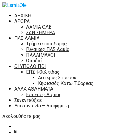
ΑΡΧΙΚΗ
ΑΡΘΡΑ
ΛΑΜΙΑ ΟΛΕ
ΣΑΝ ΣΗΜΕΡΑ
ΠΑΣ ΛΑΜΙΑ
Τμήματα υποδομής
Γυναίκες ΠΑΣ Λαμία
ΠΑΛΑΙΜΑΧΟΙ
Οπαδοί
ΟΙ ΥΠΟΛΟΙΠΟΙ
ΕΠΣ Φθιώτιδας
Αστέρας Σταυρού
Κηφισσός Κάτω Τιθορέας
ΑΛΛΑ ΑΘΛΗΜΑΤΑ
Έσπερος Λαμίας
Συνεντεύξεις
Επικοινωνία – Διαφήμιση
Ακολουθήστε μας: