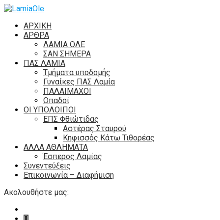
ΑΡΧΙΚΗ
ΑΡΘΡΑ
ΛΑΜΙΑ ΟΛΕ
ΣΑΝ ΣΗΜΕΡΑ
ΠΑΣ ΛΑΜΙΑ
Τμήματα υποδομής
Γυναίκες ΠΑΣ Λαμία
ΠΑΛΑΙΜΑΧΟΙ
Οπαδοί
ΟΙ ΥΠΟΛΟΙΠΟΙ
ΕΠΣ Φθιώτιδας
Αστέρας Σταυρού
Κηφισσός Κάτω Τιθορέας
ΑΛΛΑ ΑΘΛΗΜΑΤΑ
Έσπερος Λαμίας
Συνεντεύξεις
Επικοινωνία – Διαφήμιση
Ακολουθήστε μας: