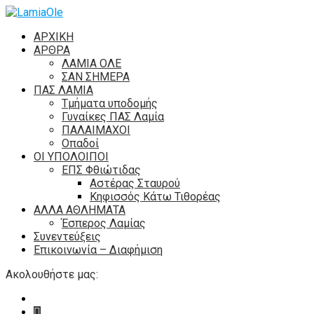
ΑΡΧΙΚΗ
ΑΡΘΡΑ
ΛΑΜΙΑ ΟΛΕ
ΣΑΝ ΣΗΜΕΡΑ
ΠΑΣ ΛΑΜΙΑ
Τμήματα υποδομής
Γυναίκες ΠΑΣ Λαμία
ΠΑΛΑΙΜΑΧΟΙ
Οπαδοί
ΟΙ ΥΠΟΛΟΙΠΟΙ
ΕΠΣ Φθιώτιδας
Αστέρας Σταυρού
Κηφισσός Κάτω Τιθορέας
ΑΛΛΑ ΑΘΛΗΜΑΤΑ
Έσπερος Λαμίας
Συνεντεύξεις
Επικοινωνία – Διαφήμιση
Ακολουθήστε μας: