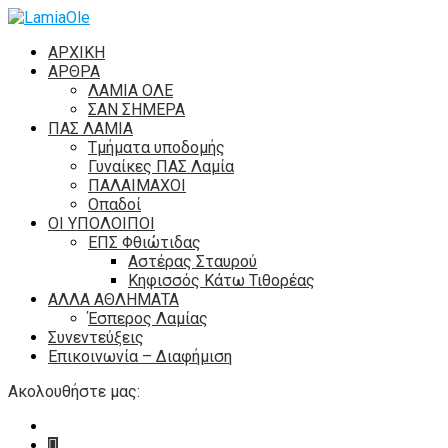
ΑΡΧΙΚΗ
ΑΡΘΡΑ
ΛΑΜΙΑ ΟΛΕ
ΣΑΝ ΣΗΜΕΡΑ
ΠΑΣ ΛΑΜΙΑ
Τμήματα υποδομής
Γυναίκες ΠΑΣ Λαμία
ΠΑΛΑΙΜΑΧΟΙ
Οπαδοί
ΟΙ ΥΠΟΛΟΙΠΟΙ
ΕΠΣ Φθιώτιδας
Αστέρας Σταυρού
Κηφισσός Κάτω Τιθορέας
ΑΛΛΑ ΑΘΛΗΜΑΤΑ
Έσπερος Λαμίας
Συνεντεύξεις
Επικοινωνία – Διαφήμιση
Ακολουθήστε μας: