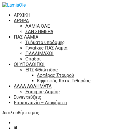
ΑΡΧΙΚΗ
ΑΡΘΡΑ
ΛΑΜΙΑ ΟΛΕ
ΣΑΝ ΣΗΜΕΡΑ
ΠΑΣ ΛΑΜΙΑ
Τμήματα υποδομής
Γυναίκες ΠΑΣ Λαμία
ΠΑΛΑΙΜΑΧΟΙ
Οπαδοί
ΟΙ ΥΠΟΛΟΙΠΟΙ
ΕΠΣ Φθιώτιδας
Αστέρας Σταυρού
Κηφισσός Κάτω Τιθορέας
ΑΛΛΑ ΑΘΛΗΜΑΤΑ
Έσπερος Λαμίας
Συνεντεύξεις
Επικοινωνία – Διαφήμιση
Ακολουθήστε μας: