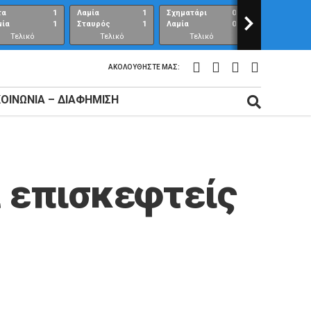
τα
1
Λαμία
1
Σχηματάρι
0
>
Λαμία
μία
1
Σταυρός
1
Λαμία
0
Ανθούπολη
Τελικό
Τελικό
Τελικό
Τελικό
αποτέλεσμα
αποτέλεσμα
αποτέλεσμα
αποτέλεσμ
ΑΚΟΛΟΥΘΉΣΤΕ ΜΑΣ:
ΚΟΙΝΩΝΊΑ – ΔΙΑΦΉΜΙΣΗ
α επισκεφτείς