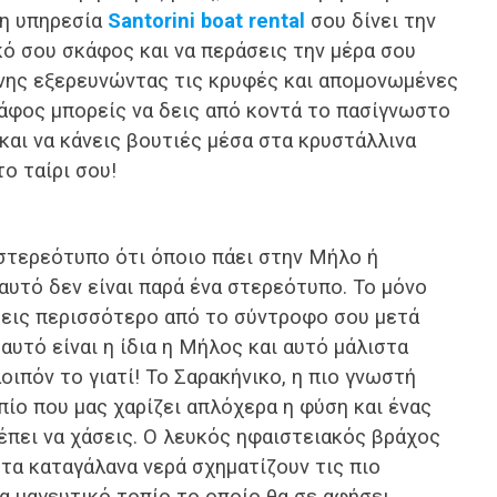
 η υπηρεσία
Santorini boat rental
σου δίνει την
κό σου σκάφος και να περάσεις την μέρα σου
νης εξερευνώντας τις κρυφές και απομονωμένες
κάφος μπορείς να δεις από κοντά το πασίγνωστο
και να κάνεις βουτιές μέσα στα κρυστάλλινα
ο ταίρι σου!
 στερεότυπο ότι όποιο πάει στην Μήλο ή
αυτό δεν είναι παρά ένα στερεότυπο. Το μόνο
σεις περισσότερο από το σύντροφο σου μετά
αυτό είναι η ίδια η Μήλος και αυτό μάλιστα
οιπόν το γιατί! Το Σαρακήνικο, η πιο γνωστή
πίο που μας χαρίζει απλόχερα η φύση και ένας
έπει να χάσεις. Ο λευκός ηφαιστειακός βράχος
 τα καταγάλανα νερά σχηματίζουν τις πιο
α μαγευτικό τοπίο το οποίο θα σε αφήσει