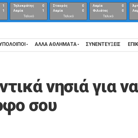
1
Τηλυκράτης
0
Σταυρός
0
Λαμία
0
Άρ
1
Λαμία
1
Λαμία
0
Φιλιάτες
0
Λα
Τελικό
Τελικό
Τελικό
αποτέλεσμα
αποτέλεσμα
Αποτέλεσμα
 ΥΠΟΛΟΙΠΟΙ
ΑΛΛΑ ΑΘΛΗΜΑΤΑ
ΣΥΝΕΝΤΕΎΞΕΙΣ
ΕΠΙ
ντικά νησιά για ν
οφο σου