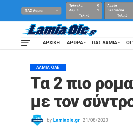
Τρίκαλα
0
Λαμία
Λαμία
1
Ελασσόνα
Τελικό
Τελικό
αποτέλεσμα
Αποτέλεσμα
ΑΡΧΙΚΗ
ΑΡΘΡΑ
ΠΑΣ ΛΑΜΙΑ
ΟΙ
ΛΑΜΙΑ ΟΛΕ
Τα 2 πιο ρομα
με τον σύντρ
by
Lamiaole.gr
21/08/2023