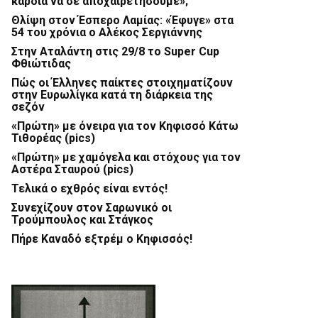
καρδιά να σε αποχαιρετήσουμε»;
Θλίψη στον Έσπερο Λαμίας: «Έφυγε» στα
54 του χρόνια ο Αλέκος Σεργιάννης
Στην Αταλάντη στις 29/8 το Super Cup
Φθιώτιδας
Πώς οι Έλληνες παίκτες στοιχηματίζουν
στην Ευρωλίγκα κατά τη διάρκεια της
σεζόν
«Πρώτη» με όνειρα για τον Κηφισσό Κάτω
Τιθορέας (pics)
«Πρώτη» με χαμόγελα και στόχους για τον
Αστέρα Σταυρού (pics)
Τελικά ο εχθρός είναι εντός!
Συνεχίζουν στον Σαρωνικό οι
Τρούμπουλος και Στάγκος
Πήρε Καναδό εξτρέμ ο Κηφισσός!